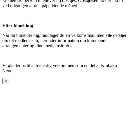
Medlemskabet kan til enhver tid opsiges. Opsigelsen træder i kraft
ved udgangen af den pågældende måned.
Efter tilmelding
Når du tilmelder dig, modtager du en velkomstmail med alle detaljer
om dit medlemskab, herunder information om kommende
arrangementer og dine medlemsfordele.
Vi glæder os til at byde dig velkommen som en del af Kinbaku
Nexus!
×