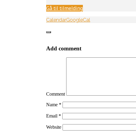
Gå til tilmelding
Calendar
GoogleCal
Add comment
Comment
Name
*
Email
*
Website