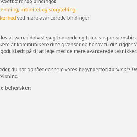
st vægtbærende bindinger.
temning, intimitet og storytelling.
kkerhed
ved mere avancerede bindinger.
les at være i delvist vægtbærende og fulde suspensionsbindin
lære at kommunikere dine grænser og behov til din rigger.
g godt klædt på til at lege med de mere avancerede teknikker.
heder, du har opnået gennem vores begynderforløb
Simple Ti
visning.
de behersker: