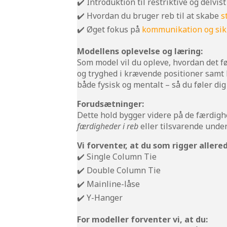
✔️ Introduktion til restriktive og delvi
✔️ Hvordan du bruger reb til at skabe
s
✔️ Øget fokus på
kommunikation og si
Modellens oplevelse og læring:
Som model vil du opleve, hvordan det fø
og tryghed i krævende positioner samt 
både fysisk og mentalt – så du føler di
Forudsætninger:
Dette hold bygger videre på de færdig
færdigheder i reb
eller tilsvarende under
Vi forventer, at du som rigger allere
✔️ Single Column Tie
✔️ Double Column Tie
✔️ Mainline-låse
✔️ Y-Hanger
For modeller forventer vi, at du: