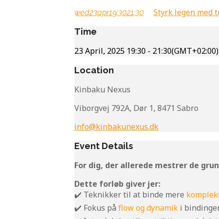
Styrk legen med 
wed
23
apr
19:30
21:30
Time
23 April, 2025
19:30
-
21:30
(GMT+02:00)
Location
Kinbaku Nexus
Viborgvej 792A, Dør 1, 8471 Sabro
info@kinbakunexus.dk
Event Details
For dig, der allerede mestrer de gr
Dette forløb giver jer:
✔️ Teknikker til at binde mere
kompleks
✔️ Fokus på
flow og dynamik
i bindinger