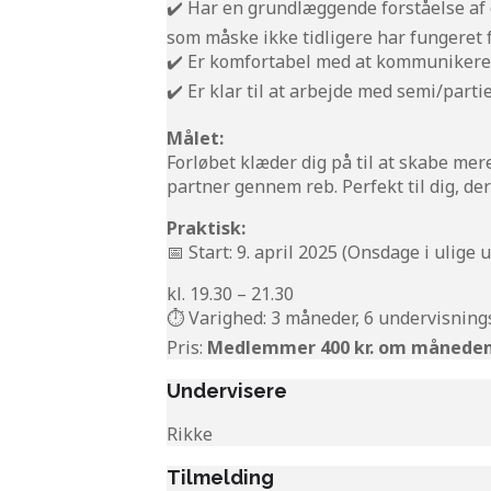
✔️ Har en grundlæggende forståelse af d
som måske ikke tidligere har fungeret f
✔️ Er komfortabel med at kommunikere å
✔️ Er klar til at arbejde med semi/part
Målet:
Forløbet klæder dig på til at skabe me
partner gennem reb. Perfekt til dig, der
Praktisk:
📅 Start: 9. april 2025 (Onsdage i ulige 
kl. 19.30 – 21.30
⏱️ Varighed: 3 måneder, 6 undervisnings
Pris:
Medlemmer 400 kr. om måneden
Undervisere
Rikke
Tilmelding