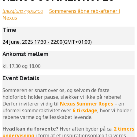
Sommerens åbne reb-aftener i
tue
24
jun
17:30
22:00
Nexus
Time
24 June, 2025
17:30
-
22:00
(GMT+01:00)
Ankomst mellem
kl. 17.30 og 18.00
Event Details
Sommeren er snart over os, og selvom de faste
holdforløb holder pause, slækker vi ikke på rebene!
Derfor inviterer vi dig til
Nexus Summer Ropes
– en
uformel sommeraktivitet over
6 tirsdage
, hvor vi holder
rebene varme og fællesskabet levende.
Hvad kan du forvente?
Hver aften byder på ca.
2 timers
undervisning
i form af et inspirationsoplæg fra vores