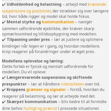
✔️
Udholdenhed og belastning
– arbejd med
krævende
suspensions og positioner
, der strækker sig over længere
tid, hvor både rigger og model skal holde fokus.
✔️
Mental styrke og
kommunikation
– navigér
sammen udfordrende øjeblikke, der kræver skarp
opmærksomhed og tillidsopbygning med modellen.
✔️
Tilpasning under pres
– lær at justere og optimere
bindinger når legen er i gang, og hvordan modellens
krop reagerer på forandringer under et øget pres.
Modellens oplevelse og læring:
Dette forløb er fysisk og mentalt udfordrende for
modellen. Du vil opleve:
✔️
Længerevarende suspensions og skiftende
prespunkter
– lær at håndtere
intensiteten
over tid.
✔️
Kroppens
grænser og signaler
– forstå, hvordan du
reagerer på belastning, og lær at arbejde med det.
✔️
Skærpet kommunikation
– bliv bedre til at formidle
dine behov
hurtigt og præcist
i pressede situationer.