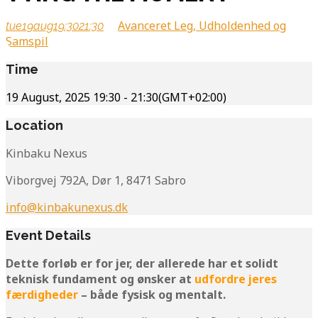
Avanceret Leg, Udholdenhed og
tue
19
aug
19:30
21:30
Samspil
Time
19 August, 2025
19:30
-
21:30
(GMT+02:00)
Location
Kinbaku Nexus
Viborgvej 792A, Dør 1, 8471 Sabro
info@kinbakunexus.dk
Event Details
Dette forløb er for jer, der allerede har et solidt
teknisk fundament og ønsker at
udfordre jeres
færdigheder
– både fysisk og mentalt.