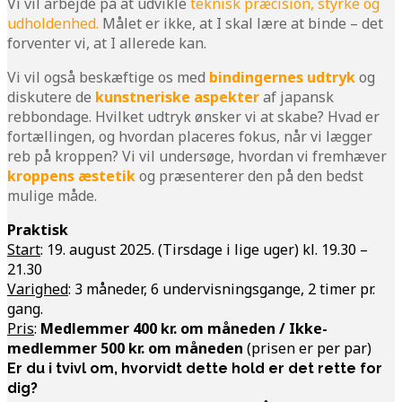
Vi vil arbejde på at udvikle
teknisk præcision, styrke og
udholdenhed.
Målet er ikke, at I skal lære at binde – det
forventer vi, at I allerede kan.
Vi vil også beskæftige os med
bindingernes udtryk
og
diskutere de
kunstneriske aspekter
af japansk
rebbondage. Hvilket udtryk ønsker vi at skabe? Hvad er
fortællingen, og hvordan placeres fokus, når vi lægger
reb på kroppen? Vi vil undersøge, hvordan vi fremhæver
kroppens æstetik
og præsenterer den på den bedst
mulige måde.
Praktisk
Start
: 19. august 2025. (Tirsdage i lige uger) kl. 19.30 –
21.30
Varighed
: 3 måneder, 6 undervisningsgange, 2 timer pr.
gang.
Pris
:
Medlemmer 400 kr. om måneden / Ikke-
medlemmer 500 kr. om måneden
(prisen er per par)
Er du i tvivl om, hvorvidt dette hold er det rette for
dig?