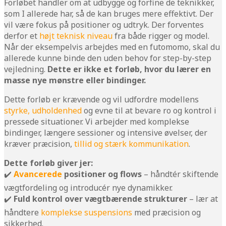
Forløbet handler om at udbygge og forfine de teknikker,
som I allerede har, så de kan bruges mere effektivt. Der
vil være fokus på positioner og udtryk. Der forventes
derfor et
højt teknisk niveau
fra både rigger og model.
Når der eksempelvis arbejdes med en futomomo, skal du
allerede kunne binde den uden behov for step-by-step
vejledning.
Dette er ikke et forløb, hvor du lærer en
masse nye mønstre eller bindinger.
Dette forløb er krævende og vil udfordre modellens
styrke, udholdenhed
og evne til at bevare ro og kontrol i
pressede situationer. Vi arbejder med komplekse
bindinger, længere sessioner og intensive øvelser, der
kræver præcision,
tillid og stærk kommunikation
.
Dette forløb giver jer:
✔️
Avancerede
positioner og flows
– håndtér skiftende
vægtfordeling og introducér nye dynamikker.
✔️
Fuld kontrol over vægtbærende strukturer
– lær at
håndtere
komplekse suspensions
med præcision og
sikkerhed.