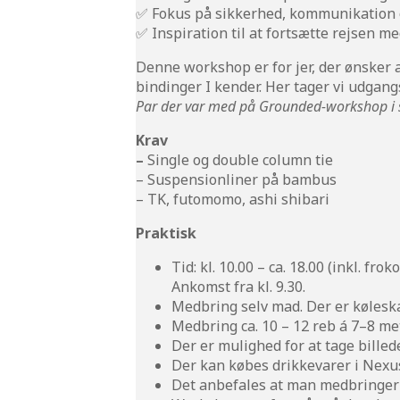
✅ Fokus på sikkerhed, kommunikation 
✅ Inspiration til at fortsætte rejsen m
Denne workshop er for jer, der ønsker
bindinger I kender. Her tager vi udgang
Par der var med på Grounded-workshop i st
Krav
–
Single og double column tie
– Suspensionliner på bambus
– TK, futomomo, ashi shibari
Praktisk
Tid: kl. 10.00 – ca. 18.00 (inkl. fro
Ankomst fra kl. 9.30.
Medbring selv mad. Der er køleska
Medbring ca. 10 – 12 reb á 7–8 mete
Der er mulighed for at tage bille
Der kan købes drikkevarer i Nexus
Det anbefales at man medbringer 