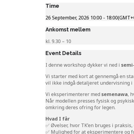
Time
26 September, 2026
10:00
-
18:00
(GMT+0
Ankomst mellem
kl. 9.30 – 10
Event Details
I denne workshop dykker vi ned i
semi
Vi starter med kort at gennemgå en sta
vil ikke indgå detaljeret undervisning i
Vi eksperimenterer med
semenawa
, 
Når modellen presses fysisk og psykisk
omkring deres ofring for legen.
Hvad I får
✅ Øvelser, hvor TK’en bruges i praksis,
✅ Mulighed for at eksperimentere og fo