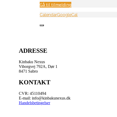
Gå til tilmelding
Calendar
GoogleCal
ADRESSE
Kinbaku Nexus
Viborgvej 792A, Dør 1
8471 Sabro
KONTAKT
CVR: 45110494
E-mail: info@kinbakunexus.dk
Handelsbetingelser
.