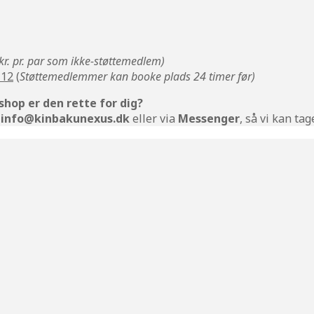
kr. pr. par som ikke-støttemedlem)
 12
(
Støttemedlemmer kan booke plads 24 timer før)
shop er den rette for dig?
info@kinbakunexus.dk
eller via
Messenger
, så vi kan ta