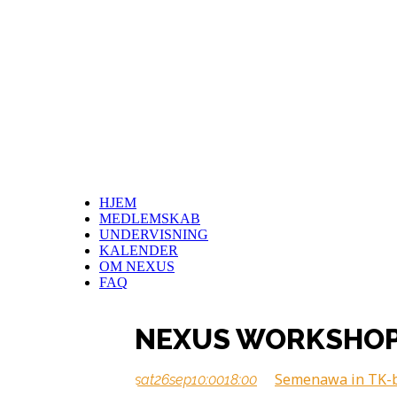
HJEM
MEDLEMSKAB
UNDERVISNING
KALENDER
OM NEXUS
FAQ
NEXUS WORKSHOP
Semenawa in TK-b
sat
26
sep
10:00
18:00