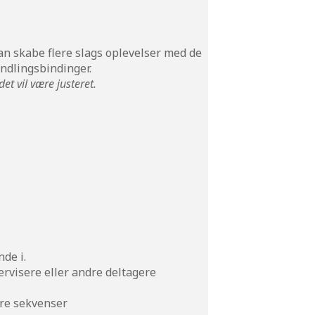
n skabe flere slags oplevelser med de
yndlingsbindinger.
t vil være justeret.
nde i.
ervisere eller andre deltagere
ere sekvenser