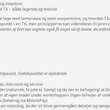
og intention
ed TK – både legende og teknisk
 at lege med semenawa og semi-suspensions, og hvordan I ka
spunkt i en TK, men principperne kan videreføres til jeres 
arten af året kan sagtens også få noget ud af denne, da indholde
kostpause).
Sluttidspunktet er vejledende
b, mikroovn og service.
r (naturreb, fx jute el. hamp) og tøj der er behageligt at bi
der af egen model under workshoppen. Ingen billeder af und
 (betaling via MobilePay)
en notesbog, da der vil blive gennemgået detaljer og læng