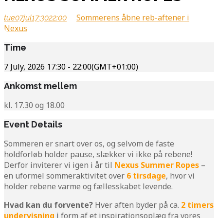
Sommerens åbne reb-aftener i
tue
07
jul
17:30
22:00
Nexus
Time
7 July, 2026
17:30
-
22:00
(GMT+01:00)
Ankomst mellem
kl. 17.30 og 18.00
Event Details
Sommeren er snart over os, og selvom de faste
holdforløb holder pause, slækker vi ikke på rebene!
Derfor inviterer vi igen i år til
Nexus Summer Ropes
–
en uformel sommeraktivitet over
6 tirsdage
, hvor vi
holder rebene varme og fællesskabet levende.
Hvad kan du forvente?
Hver aften byder på ca.
2 timers
undervisning
i form af et inspirationsoplæg fra vores